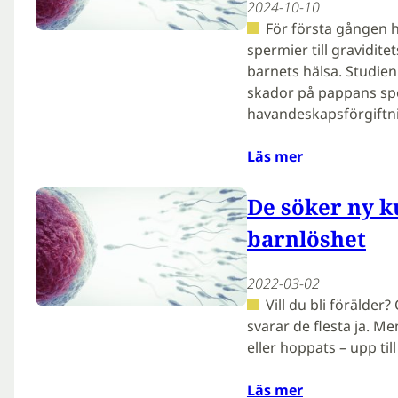
2024-10-10
För första gången h
spermier till gravidit
barnets hälsa. Studien
skador på pappans spe
havandeskapsförgiftn
Läs mer
De söker ny 
barnlöshet
2022-03-02
Vill du bli förälder
svarar de flesta ja. Me
eller hoppats – upp til
Läs mer