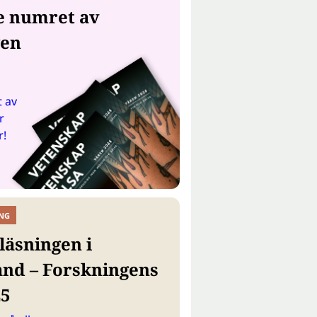
e numret av
gen
 av
r
r!
NG
läsningen i
and – Forskningens
25