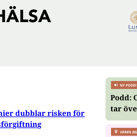
NY PODD!
Podd: 
tar öv
ier dubblar risken för
förgiftning
VÅREN 20