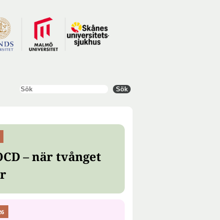
Sök
Sök
OCD – när tvånget
er
26