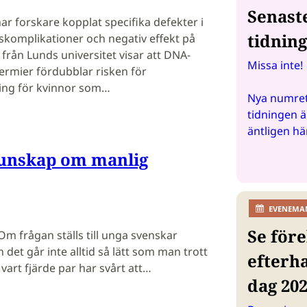
Senast
ar forskare kopplat specifika defekter i
tidnin
etskomplikationer och negativ effekt på
 från Lunds universitet visar att DNA-
Missa inte!
rmier fördubblar risken för
ing för kvinnor som…
Nya numret
tidningen ä
äntligen hä
kunskap om manlig
EVENEMA
Se före
? Om frågan ställs till unga svenskar
n det går inte alltid så lätt som man trott
efterh
l vart fjärde par har svårt att…
dag 20