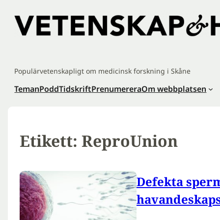
Hoppa
till
innehåll
Populärvetenskapligt om medicinsk forskning i Skåne
Teman
Podd
Tidskrift
Prenumerera
Om webbplatsen
Etikett:
ReproUnion
Defekta sperm
havandeskaps