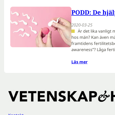
PODD: De hjälp
2020-03-25
Är det lika vanligt
hos män? Kan även mä
framtidens fertilitetsb
awareness”? Låga ferti
Läs mer