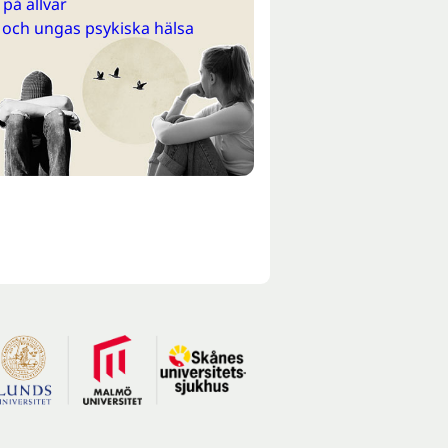
på allvar
 och ungas psykiska hälsa