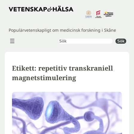
Hoppa
till
innehåll
Populärvetenskapligt om medicinsk forskning i Skåne
Sök
Sök
Etikett:
repetitiv transkraniell
magnetstimulering