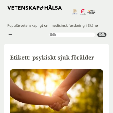
Hoppa
till
innehåll
Populärvetenskapligt om medicinsk forskning i Skåne
Sök
Sök
Etikett:
psykiskt sjuk förälder