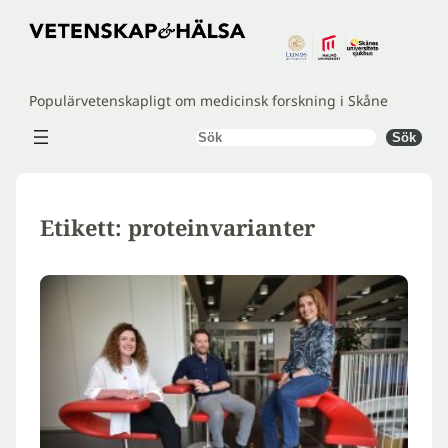
Hoppa
till
innehåll
Populärvetenskapligt om medicinsk forskning i Skåne
Sök
Sök
Etikett:
proteinvarianter