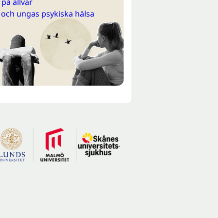
på allvar
 och ungas psykiska hälsa