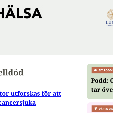
lldöd
NY PODD!
Podd: 
tar öv
tor utforskas för att
cancersjuka
VÅREN 20