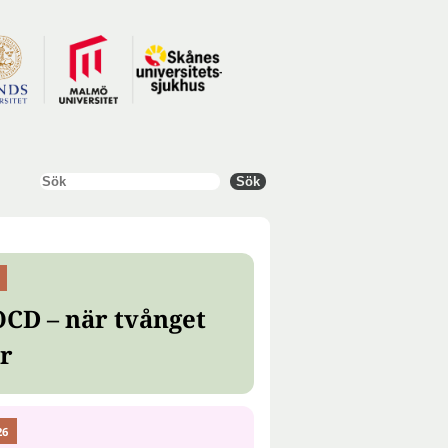
Sök
Sök
OCD – när tvånget
er
26