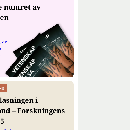
e numret av
gen
 av
r
r!
NG
läsningen i
and – Forskningens
25