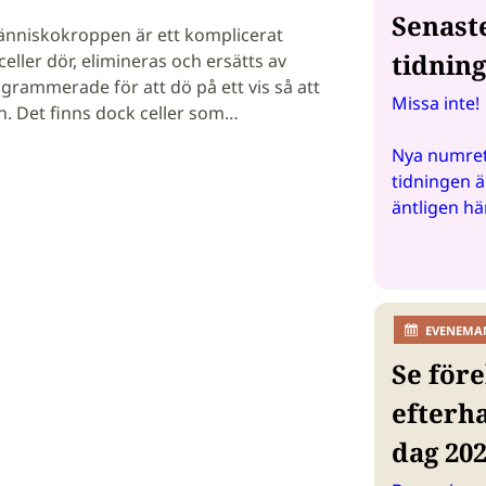
Senast
änniskokroppen är ett komplicerat
tidnin
celler dör, elimineras och ersätts av
ogrammerade för att dö på ett vis så att
Missa inte!
n. Det finns dock celler som…
Nya numret
tidningen ä
äntligen hä
EVENEMA
Se före
efterh
dag 20