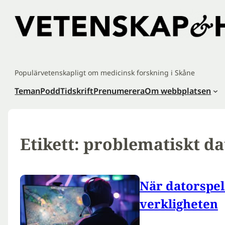
Hoppa
till
innehåll
Populärvetenskapligt om medicinsk forskning i Skåne
Teman
Podd
Tidskrift
Prenumerera
Om webbplatsen
Etikett:
problematiskt da
När datorspel
verkligheten