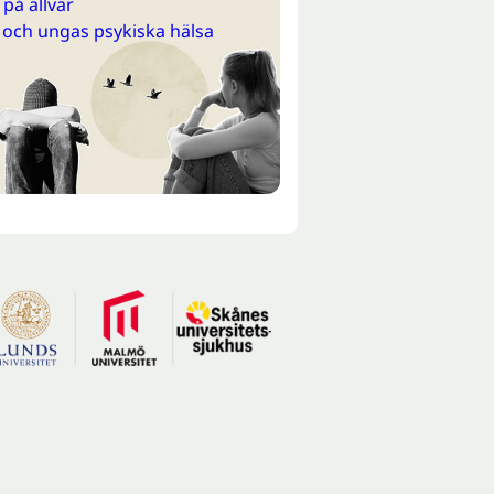
på allvar
 och ungas psykiska hälsa