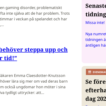
Senast
en gaming disorder, problematiskt
tidnin
ta inte själva att de har problem. Trots
50 timmar i veckan på spelandet och har
Missa inte!
a,…
Nya numret
tidningen ä
äntligen hä
 behöver steppa upp och
 tid!”
EVENEMA
rläkaren Emma Claesdotter-Knutsson
Se före
ehöver lära sig mer om vad deras barn
som också ungdomar hon möter i sina
efterh
va tydligt uttrycker: att…
dag 20