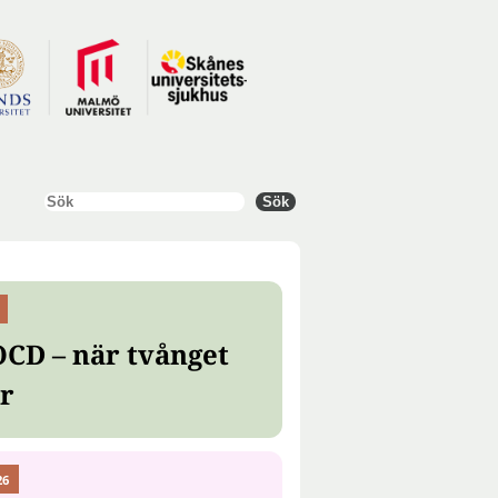
Sök
Sök
OCD – när tvånget
er
26