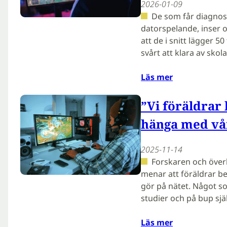
2026-01-09
De som får diagnos
datorspelande, inser of
att de i snitt lägger 
svårt att klara av skol
Läs mer
”Vi föräldrar
hänga med vår
2025-11-14
Forskaren och öve
menar att föräldrar b
gör på nätet. Något 
studier och på bup själ
Läs mer