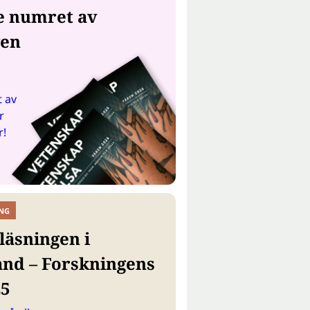
e numret av
gen
 av
r
r!
NG
läsningen i
and – Forskningens
25