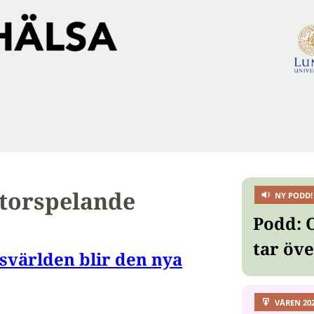
torspelande
NY PODD!
Podd: 
tar öv
svärlden blir den nya
VÅREN 20