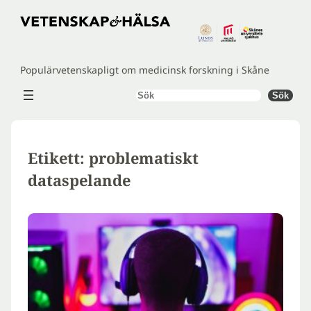
Hoppa
till
innehåll
Populärvetenskapligt om medicinsk forskning i Skåne
Sök
Sök
Etikett:
problematiskt
dataspelande