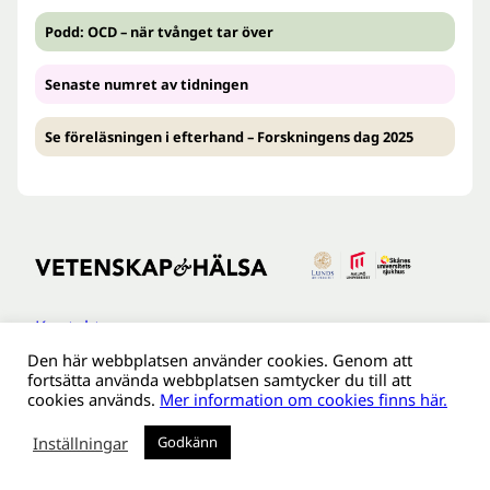
Podd: OCD – när tvånget tar över
Senaste numret av tidningen
Se föreläsningen i efterhand – Forskningens dag 2025
Kontakt
Den här webbplatsen använder cookies. Genom att
Tillgänglighetsredogöreldse
fortsätta använda webbplatsen samtycker du till att
Om webbplatsen
cookies används.
Mer information om cookies finns här.
Behandling av personuppgifter
Inställningar
Godkänn