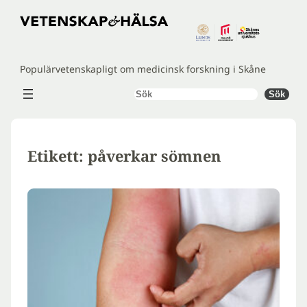
Hoppa
till
innehåll
Populärvetenskapligt om medicinsk forskning i Skåne
Sök
Sök
Etikett:
påverkar sömnen