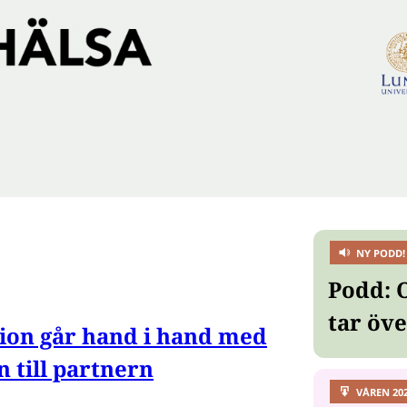
NY PODD!
Podd: 
tar öv
ion går hand i hand med
n till partnern
VÅREN 20