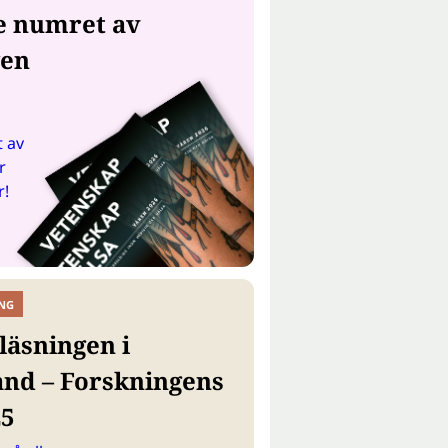
e numret av
gen
 av
r
r!
NG
läsningen i
and – Forskningens
25