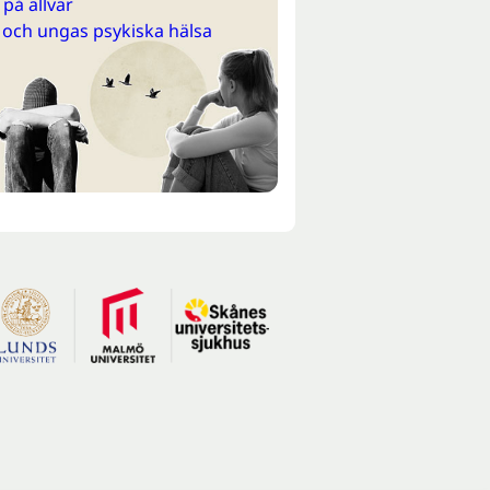
på allvar
 och ungas psykiska hälsa