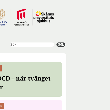
Sök
Sök
OCD – när tvånget
er
26