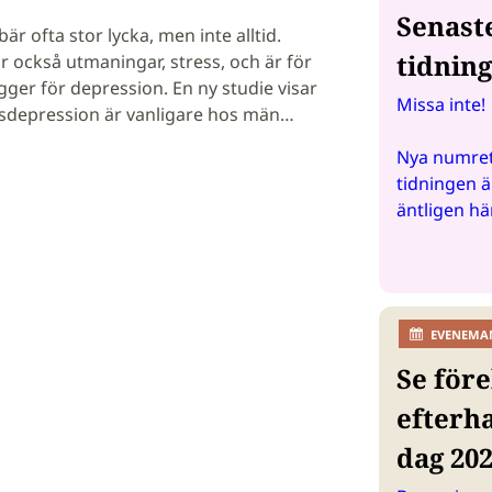
Senast
bär ofta stor lycka, men inte alltid.
tidnin
 också utmaningar, stress, och är för
gger för depression. En ny studie visar
Missa inte!
gsdepression är vanligare hos män…
Nya numret
tidningen ä
äntligen hä
EVENEMA
Se före
efterh
dag 20