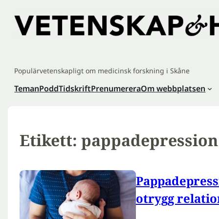
Hoppa
till
innehåll
Populärvetenskapligt om medicinsk forskning i Skåne
Teman
Podd
Tidskrift
Prenumerera
Om webbplatsen
Etikett:
pappadepression
Pappadepress
otrygg relatio