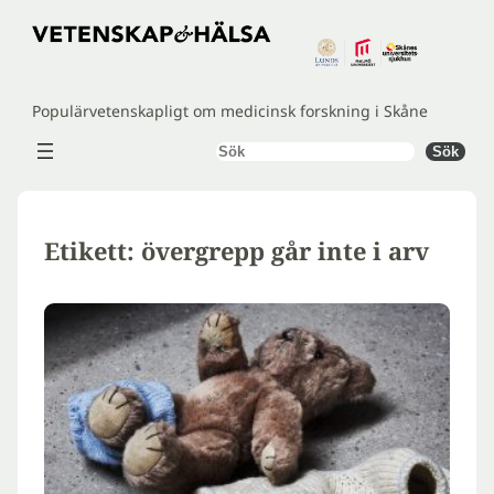
Hoppa
till
innehåll
Populärvetenskapligt om medicinsk forskning i Skåne
Sök
Sök
Etikett:
övergrepp går inte i arv