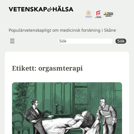
Hoppa
till
innehåll
Populärvetenskapligt om medicinsk forskning i Skåne
Sök
Sök
Etikett:
orgasmterapi