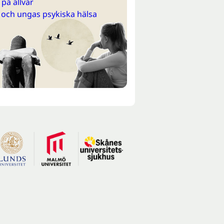
på allvar
 och ungas psykiska hälsa