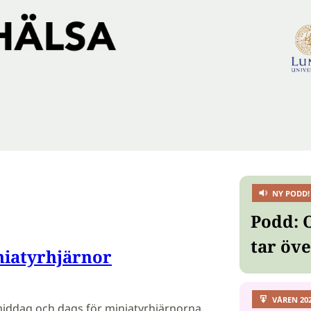
NY PODD!
Podd: 
tar öv
niatyrhjärnor
VÅREN 20
middag och dags för miniatyrhjärnorna