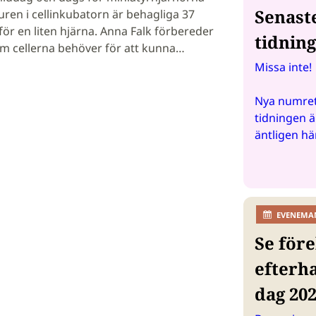
Senast
uren i cellinkubatorn är behagliga 37
för en liten hjärna. Anna Falk förbereder
tidnin
m cellerna behöver för att kunna…
Missa inte!
Nya numret
tidningen ä
äntligen hä
EVENEMA
Se före
efterh
dag 20