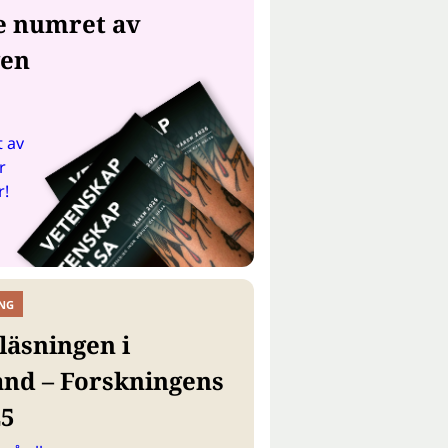
e numret av
gen
 av
r
r!
NG
läsningen i
and – Forskningens
25