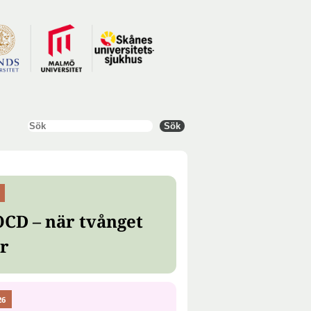
Sök
Sök
OCD – när tvånget
er
26