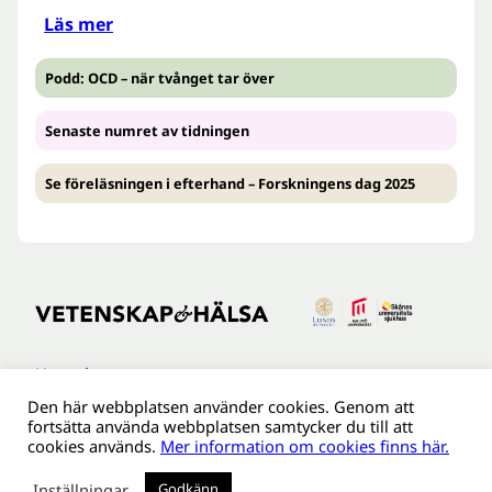
Läs mer
Podd: OCD – när tvånget tar över
Senaste numret av tidningen
Se föreläsningen i efterhand – Forskningens dag 2025
Kontakt
Den här webbplatsen använder cookies. Genom att
Tillgänglighetsredogöreldse
fortsätta använda webbplatsen samtycker du till att
Om webbplatsen
cookies används.
Mer information om cookies finns här.
Behandling av personuppgifter
Inställningar
Godkänn