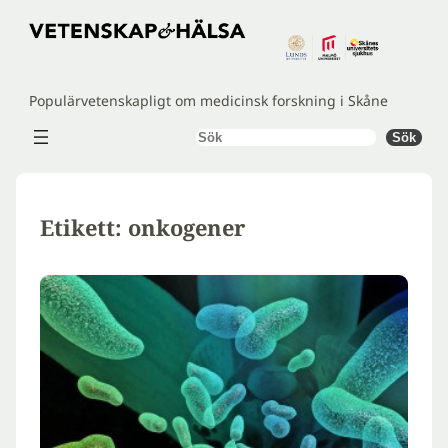
Hoppa
till
innehåll
Populärvetenskapligt om medicinsk forskning i Skåne
Sök
Sök
Etikett:
onkogener