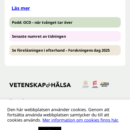
Läs mer
Podd: OCD – när tvånget tar över
Senaste numret av tidningen
Se föreläsningen i efterhand – Forskningens dag 2025
Kontakt
Den här webbplatsen använder cookies. Genom att
Tillgänglighetsredogöreldse
fortsätta använda webbplatsen samtycker du till att
Om webbplatsen
cookies används.
Mer information om cookies finns här.
Behandling av personuppgifter