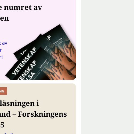
e numret av
gen
 av
r
r!
NG
läsningen i
and – Forskningens
25