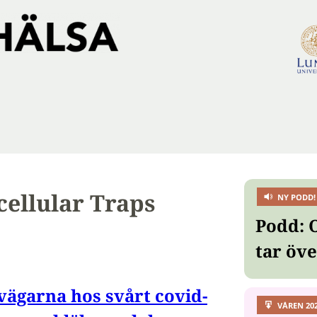
cellular Traps
NY PODD!
Podd: 
tar öv
tvägarna hos svårt covid-
VÅREN 20