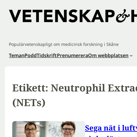
Hoppa
till
innehåll
Populärvetenskapligt om medicinsk forskning i Skåne
Teman
Podd
Tidskrift
Prenumerera
Om webbplatsen
Etikett:
Neutrophil Extra
(NETs)
Sega nät i luf