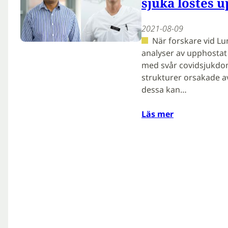
sjuka löstes 
2021-08-09
När forskare vid L
analyser av upphostat 
med svår covidsjukdom
strukturer orsakade av
dessa kan…
Läs mer