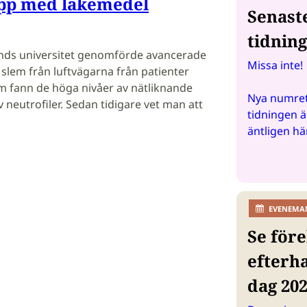
upp med läkemedel
Senast
tidnin
unds universitet genomförde avancerade
Missa inte!
slem från luftvägarna från patienter
 fann de höga nivåer av nätliknande
Nya numret
 neutrofiler. Sedan tidigare vet man att
tidningen ä
äntligen hä
EVENEMA
Se före
efterh
dag 20