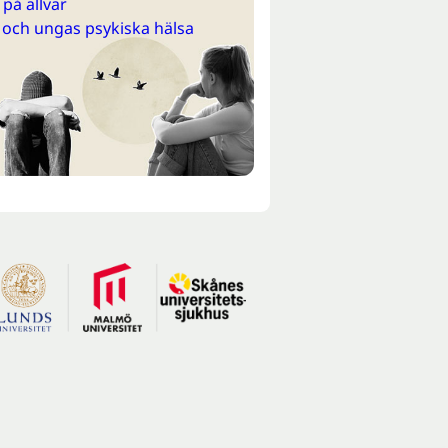
på allvar
 och ungas psykiska hälsa