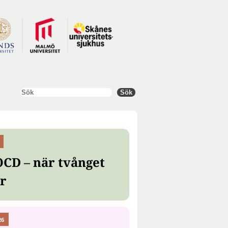
Sök
Sök
OCD – när tvånget
er
26