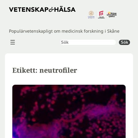
Hoppa
till
innehåll
Populärvetenskapligt om medicinsk forskning i Skåne
Sök
Sök
Etikett:
neutrofiler