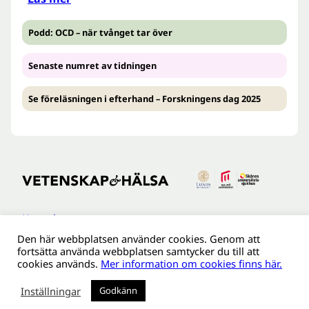
Podd: OCD – när tvånget tar över
Senaste numret av tidningen
Se föreläsningen i efterhand – Forskningens dag 2025
Kontakt
Den här webbplatsen använder cookies. Genom att
Tillgänglighetsredogöreldse
fortsätta använda webbplatsen samtycker du till att
Om webbplatsen
cookies används.
Mer information om cookies finns här.
Behandling av personuppgifter
Inställningar
Godkänn