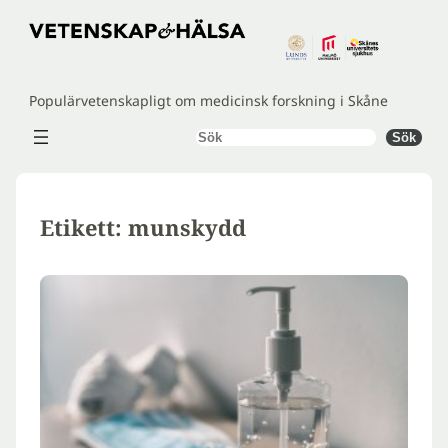
Hoppa
till
innehåll
Populärvetenskapligt om medicinsk forskning i Skåne
Sök
Sök
Etikett:
munskydd