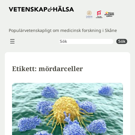
Hoppa
till
innehåll
Populärvetenskapligt om medicinsk forskning i Skåne
Sök
Sök
Etikett:
mördarceller