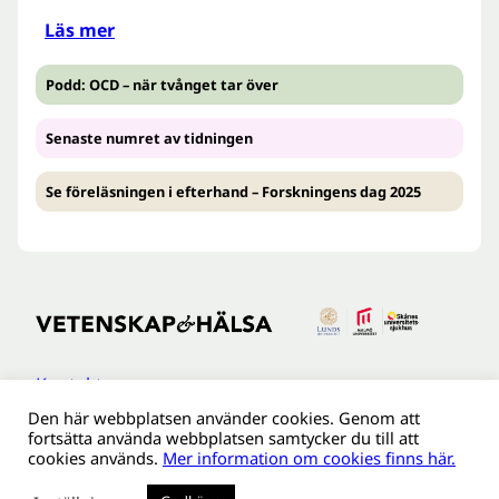
Läs mer
Podd: OCD – när tvånget tar över
Senaste numret av tidningen
Se föreläsningen i efterhand – Forskningens dag 2025
Kontakt
Den här webbplatsen använder cookies. Genom att
Tillgänglighetsredogöreldse
fortsätta använda webbplatsen samtycker du till att
Om webbplatsen
cookies används.
Mer information om cookies finns här.
Behandling av personuppgifter