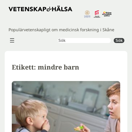
Hoppa
till
innehåll
Populärvetenskapligt om medicinsk forskning i Skåne
Sök
Sök
Etikett:
mindre barn