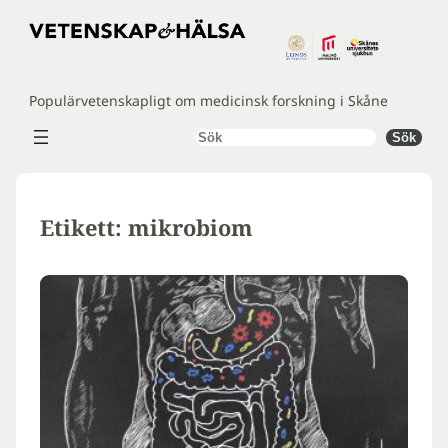
Hoppa
till
innehåll
Populärvetenskapligt om medicinsk forskning i Skåne
Sök
Sök
Etikett:
mikrobiom