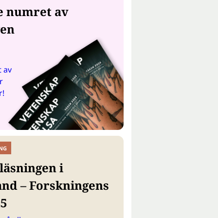
e numret av
gen
 av
r
r!
NG
läsningen i
and – Forskningens
25