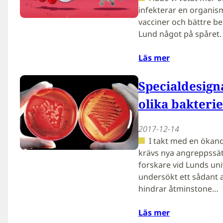
infekterar en organism
vacciner och bättre be
Lund något på spåret.
Läs mer
Specialdesigna
olika bakteri
2017-12-14
I takt med en ökand
krävs nya angreppssätt
forskare vid Lunds un
undersökt ett sådant a
hindrar åtminstone…
Läs mer