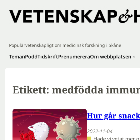
Hoppa
till
innehåll
Populärvetenskapligt om medicinsk forskning i Skåne
Teman
Podd
Tidskrift
Prenumerera
Om webbplatsen
Etikett:
medfödda immun
Hur går snack
2022-11-04
Hade vi vetat mer 