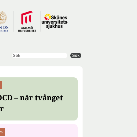
Sök
Sök
OCD – när tvånget
er
26