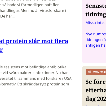
Senast
 så hade vi förmodligen haft fler
handlingar. Men nu är virusforskare i
tidnin
 De har…
Missa inte!
Nya numret
t protein slår mot flera
tidningen ä
äntligen hä
er
e resistens mot befintliga antibiotika
 vid svåra bakterieinfektioner. Nu har
EVENEMA
iversitet tillsammans med forskare i USA
Se före
lternativ. Ett skräddarsytt protein som
efterh
dag 20