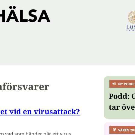
försvarer
NY PODD!
Podd: 
tar öv
et vid en virusattack?
VÅREN 20
om vad som händer när ett virus