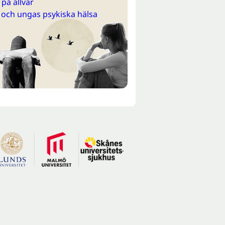
på allvar
 och ungas psykiska hälsa