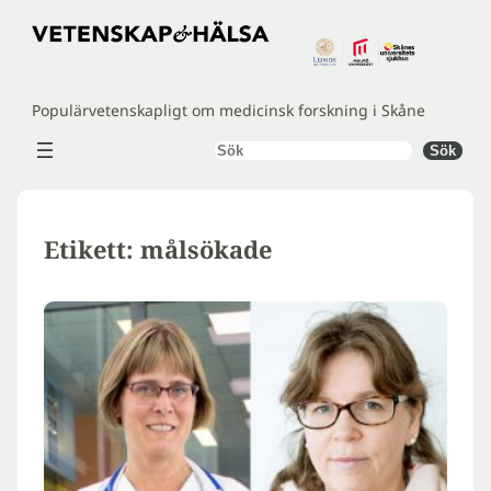
Hoppa
till
innehåll
Populärvetenskapligt om medicinsk forskning i Skåne
Sök
Sök
Etikett:
målsökade