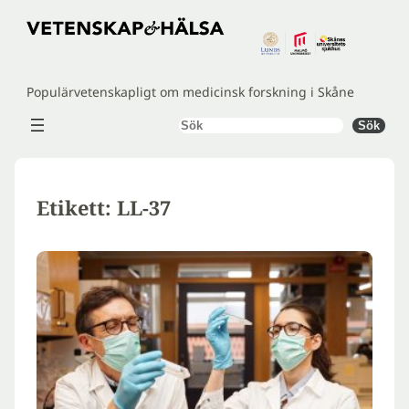
Hoppa
till
innehåll
Populärvetenskapligt om medicinsk forskning i Skåne
Sök
Sök
Etikett:
LL-37