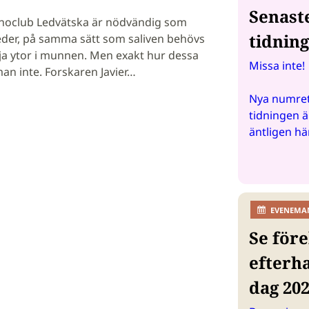
Senast
ynoclub Ledvätska är nödvändig som
tidnin
eder, på samma sätt som saliven behövs
rja ytor i munnen. Men exakt hur dessa
Missa inte!
an inte. Forskaren Javier…
Nya numret
tidningen ä
äntligen hä
EVENEMA
Se före
efterh
dag 20