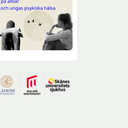
på allvar
 och ungas psykiska hälsa