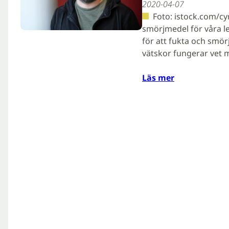
2020-04-07
Foto: istock.com/c
smörjmedel för våra l
för att fukta och smö
vätskor fungerar vet m
Läs mer