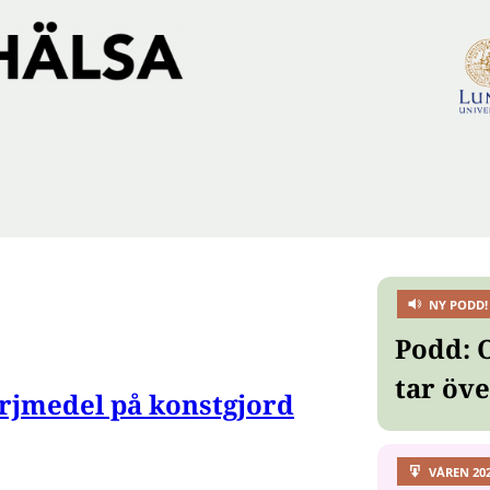
NY PODD!
Podd: 
tar öv
rjmedel på konstgjord
VÅREN 20