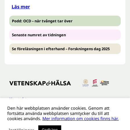
Läs mer
Podd: OCD – när tvånget tar över
Senaste numret av tidningen
Se föreläsningen i efterhand – Forskningens dag 2025
Kontakt
Den här webbplatsen använder cookies. Genom att
Tillgänglighetsredogöreldse
fortsätta använda webbplatsen samtycker du till att
Om webbplatsen
cookies används.
Mer information om cookies finns här.
Behandling av personuppgifter
Inställningar
Godkänn