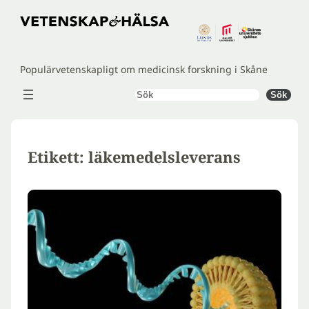
Hoppa
till
innehåll
Populärvetenskapligt om medicinsk forskning i Skåne
Sök
Sök
Etikett:
läkemedelsleverans