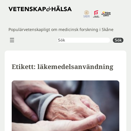
Hoppa
till
innehåll
Populärvetenskapligt om medicinsk forskning i Skåne
Sök
Sök
Etikett:
läkemedelsanvändning