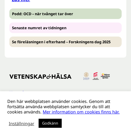
Podd: OCD – när tvånget tar över
Senaste numret av tidningen
Se föreläsningen i efterhand – Forskningens dag 2025
Kontakt
Den här webbplatsen använder cookies. Genom att
Tillgänglighetsredogöreldse
fortsätta använda webbplatsen samtycker du till att
Om webbplatsen
cookies används.
Mer information om cookies finns här.
Behandling av personuppgifter
Inställningar
Godkänn