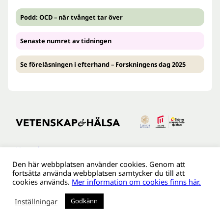
Podd: OCD – när tvånget tar över
Senaste numret av tidningen
Se föreläsningen i efterhand – Forskningens dag 2025
Kontakt
Den här webbplatsen använder cookies. Genom att
Tillgänglighetsredogöreldse
fortsätta använda webbplatsen samtycker du till att
Om webbplatsen
cookies används.
Mer information om cookies finns här.
Behandling av personuppgifter
Inställningar
Godkänn