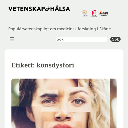
Hoppa
till
innehåll
Populärvetenskapligt om medicinsk forskning i Skåne
Sök
Sök
Etikett:
könsdysfori