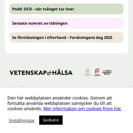
Podd: OCD – när tvånget tar över
Senaste numret av tidningen
Se föreläsningen i efterhand – Forskningens dag 2025
Kontakt
Den här webbplatsen använder cookies. Genom att
Tillgänglighetsredogöreldse
fortsätta använda webbplatsen samtycker du till att
Om webbplatsen
cookies används.
Mer information om cookies finns här.
Behandling av personuppgifter
Inställningar
Godkänn