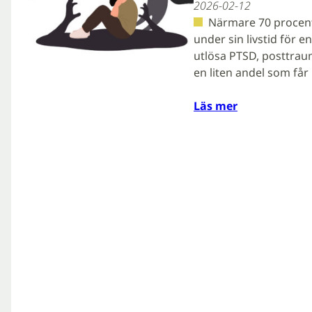
2026-02-12
Närmare 70 procent
under sin livstid för 
utlösa PTSD, posttrau
en liten andel som få
Läs mer