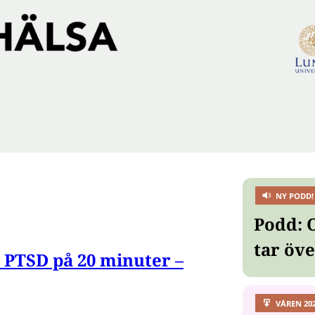
NY PODD!
Podd: 
tar öv
n PTSD på 20 minuter –
VÅREN 20