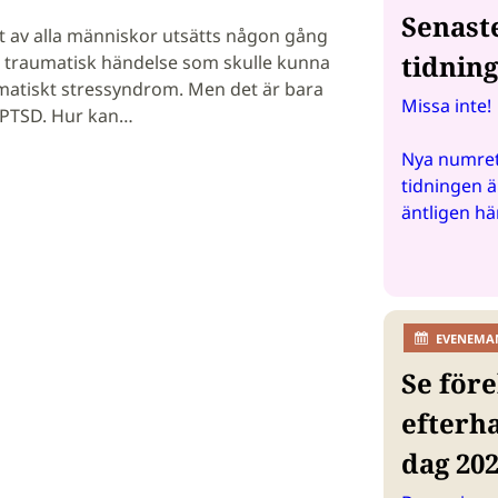
Senast
 av alla människor utsätts någon gång
tidnin
en traumatisk händelse som skulle kunna
matiskt stressyndrom. Men det är bara
Missa inte!
r PTSD. Hur kan…
Nya numret
tidningen ä
äntligen hä
EVENEMA
Se före
efterh
dag 20