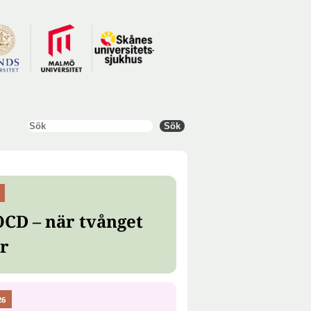
Sök
Sök
OCD – när tvånget
er
26