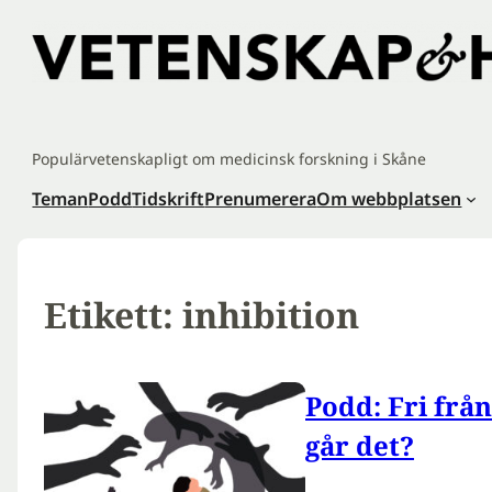
Hoppa
till
innehåll
Populärvetenskapligt om medicinsk forskning i Skåne
Teman
Podd
Tidskrift
Prenumerera
Om webbplatsen
Etikett:
inhibition
Podd: Fri frå
går det?