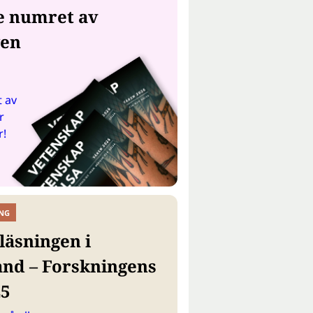
e numret av
gen
 av
r
r!
NG
läsningen i
and – Forskningens
25