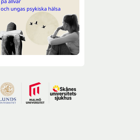
på allvar
 och ungas psykiska hälsa