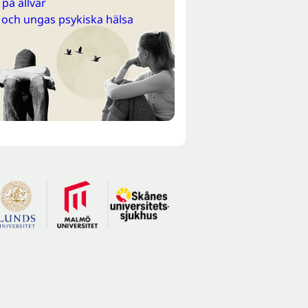
på allvar
 och ungas psykiska hälsa