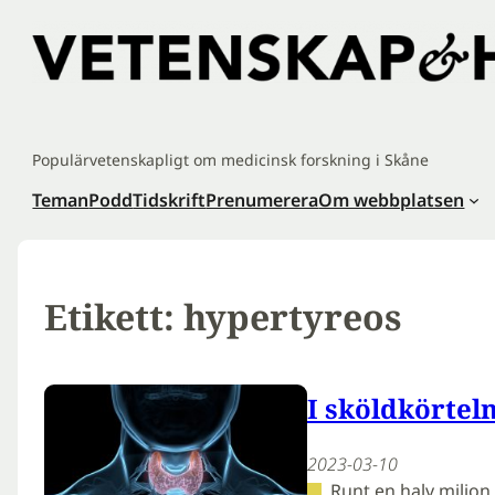
Hoppa
till
innehåll
Populärvetenskapligt om medicinsk forskning i Skåne
Teman
Podd
Tidskrift
Prenumerera
Om webbplatsen
Etikett:
hypertyreos
I sköldkörteln
2023-03-10
Runt en halv miljo