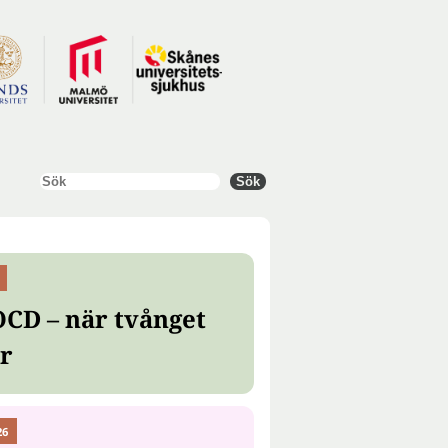
Sök
Sök
OCD – när tvånget
er
26