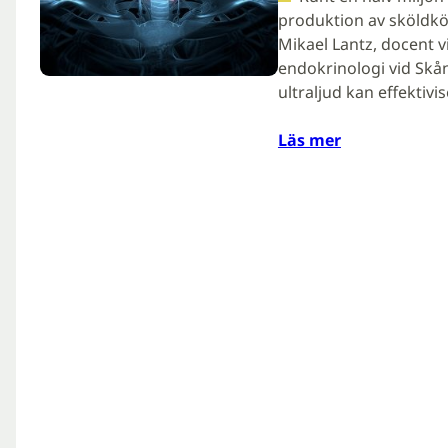
produktion av sköldkör
Mikael Lantz, docent v
endokrinologi vid Skå
ultraljud kan effektivi
Läs mer