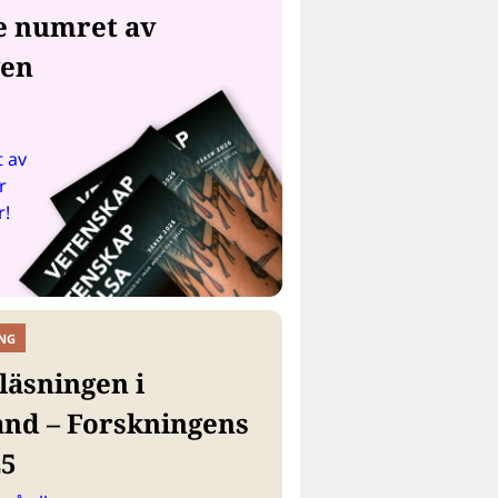
e numret av
gen
 av
r
r!
NG
läsningen i
and – Forskningens
25