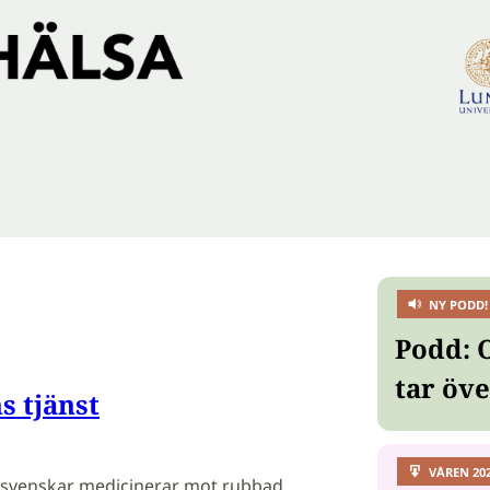
NY PODD!
Podd: 
tar öv
s tjänst
VÅREN 20
n svenskar medicinerar mot rubbad