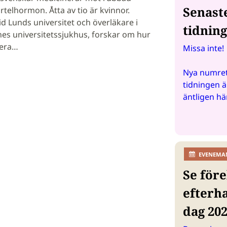
Senast
telhormon. Åtta av tio är kvinnor.
id Lunds universitet och överläkare i
tidnin
nes universitetssjukhus, forskar om hur
sera…
Missa inte!
Nya numret
tidningen ä
äntligen hä
EVENEMA
Se före
efterh
dag 20