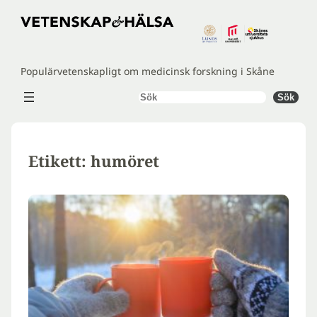
Hoppa
till
innehåll
Populärvetenskapligt om medicinsk forskning i Skåne
Sök
Sök
Etikett:
humöret