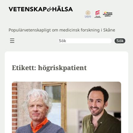
Hoppa
till
innehåll
Populärvetenskapligt om medicinsk forskning i Skåne
Sök
Sök
Etikett:
högriskpatient