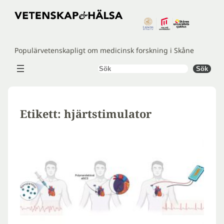
Hoppa
till
innehåll
Populärvetenskapligt om medicinsk forskning i Skåne
Sök
Sök
Etikett:
hjärtstimulator