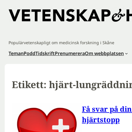
Hoppa
till
innehåll
Populärvetenskapligt om medicinsk forskning i Skåne
Teman
Podd
Tidskrift
Prenumerera
Om webbplatsen
Etikett:
hjärt-lungräddni
Få svar på din
hjärtstopp