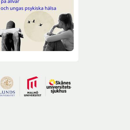
på allvar
 och ungas psykiska hälsa