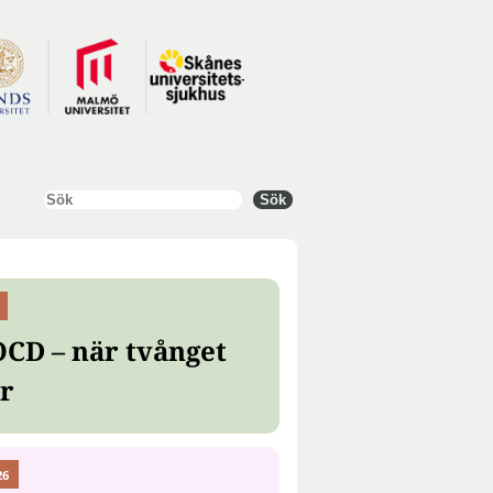
Sök
Sök
OCD – när tvånget
er
26