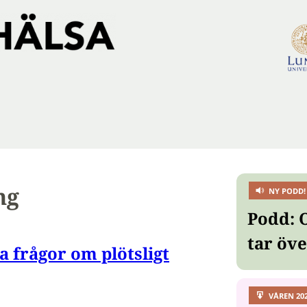
ng
NY PODD!
Podd: 
tar öv
a frågor om plötsligt
VÅREN 20