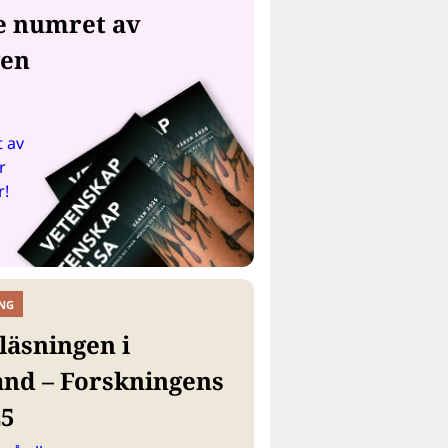
e numret av
gen
 av
r
r!
NG
läsningen i
and – Forskningens
25