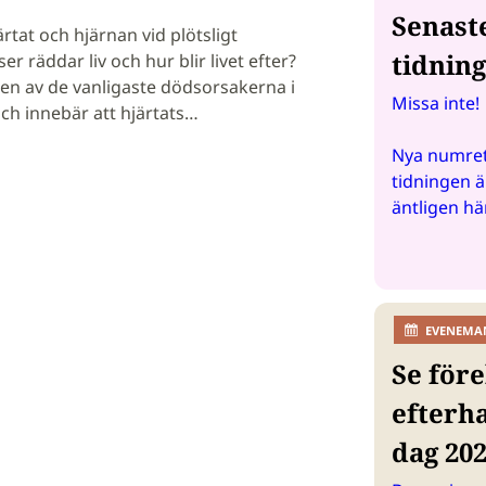
Senast
tat och hjärnan vid plötsligt
tidnin
er räddar liv och hur blir livet efter?
r en av de vanligaste dödsorsakerna i
Missa inte!
och innebär att hjärtats…
Nya numret
tidningen ä
äntligen hä
EVENEMA
Se före
efterh
dag 20