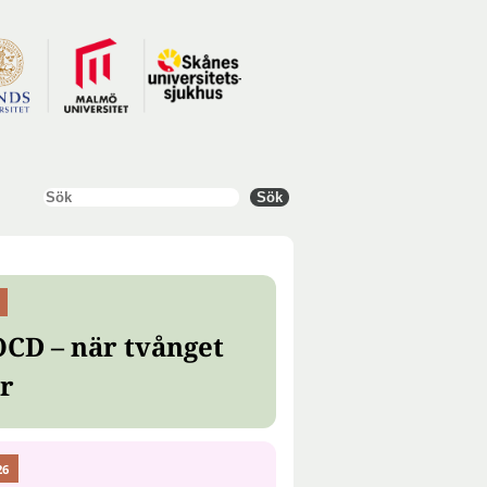
Sök
Sök
OCD – när tvånget
er
26