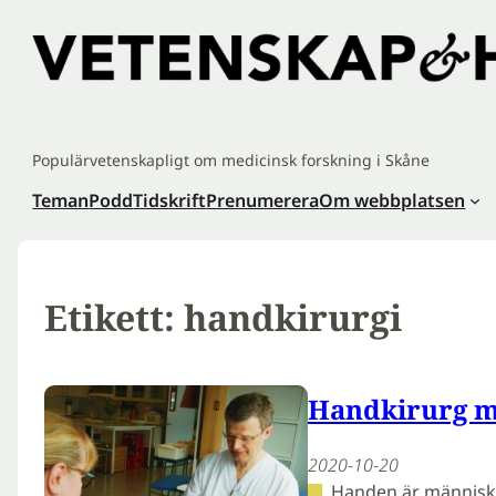
Hoppa
till
innehåll
Populärvetenskapligt om medicinsk forskning i Skåne
Teman
Podd
Tidskrift
Prenumerera
Om webbplatsen
Etikett:
handkirurgi
Handkirurg m
2020-10-20
Handen är människa