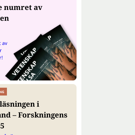
e numret av
gen
 av
r
r!
NG
läsningen i
and – Forskningens
25