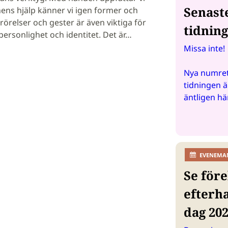
Senast
nens hjälp känner vi igen former och
rörelser och gester är även viktiga för
tidnin
personlighet och identitet. Det är…
Missa inte!
Nya numret
tidningen ä
äntligen hä
EVENEMA
Se före
efterh
dag 20