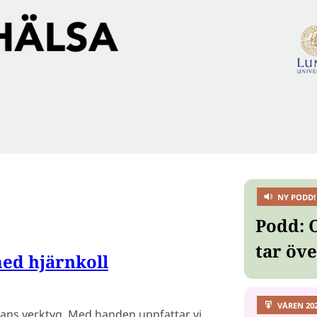
NY PODD!
Podd: 
tar öv
ed hjärnkoll
VÅREN 20
ns verktyg. Med handen uppfattar vi