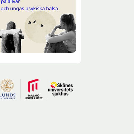
på allvar
 och ungas psykiska hälsa