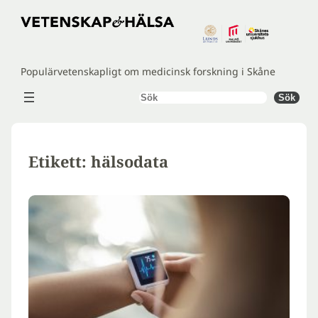
Hoppa
till
innehåll
Populärvetenskapligt om medicinsk forskning i Skåne
Sök
Sök
Etikett:
hälsodata