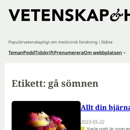
Hoppa
till
innehåll
Populärvetenskapligt om medicinsk forskning i Skåne
Teman
Podd
Tidskrift
Prenumerera
Om webbplatsen
Etikett:
gå sömnen
Allt din hjärn
2023-05-22
Varje natt är som e