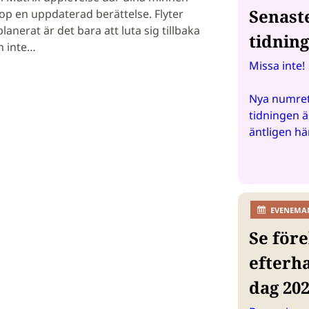
Senast
hop en uppdaterad berättelse. Flyter
nerat är det bara att luta sig tillbaka
tidnin
m inte…
Missa inte!
Nya numret
tidningen ä
äntligen hä
EVENEMA
Se före
efterh
dag 20