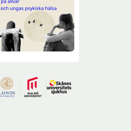
på allvar
 och ungas psykiska hälsa