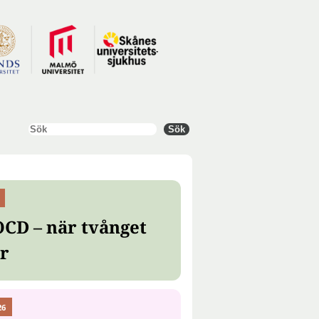
Sök
Sök
OCD – när tvånget
er
26