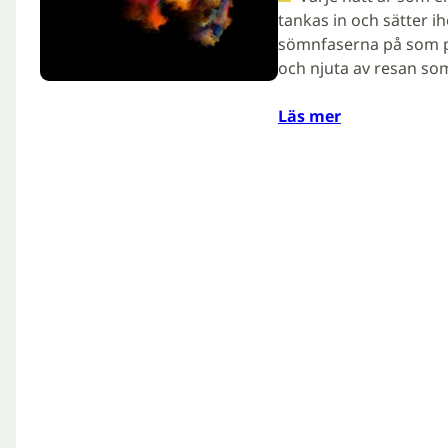
tankas in och sätter i
sömnfaserna på som pla
och njuta av resan so
Läs mer