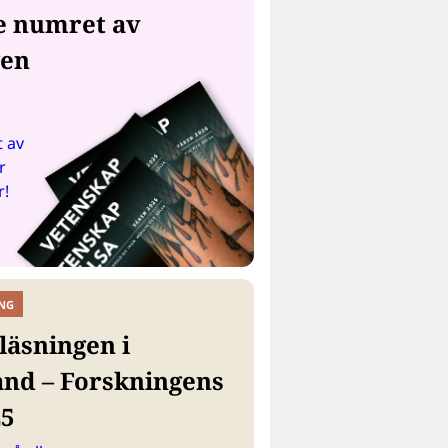
e numret av
gen
 av
r
r!
NG
läsningen i
and – Forskningens
25