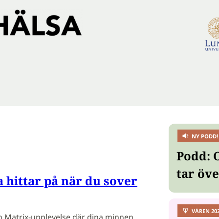
NY PODD!
Podd: 
tar öv
a hittar på när du sover
VÅREN 20
n Matrix-upplevelse där dina minnen