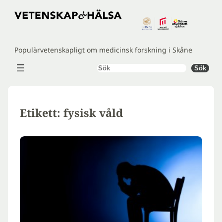
Hoppa
till
innehåll
Populärvetenskapligt om medicinsk forskning i Skåne
Sök
Sök
Etikett:
fysisk våld