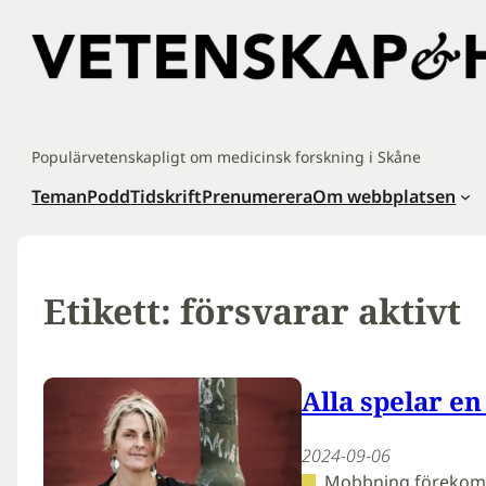
Hoppa
till
innehåll
Populärvetenskapligt om medicinsk forskning i Skåne
Teman
Podd
Tidskrift
Prenumerera
Om webbplatsen
Etikett:
försvarar aktivt
Alla spelar e
2024-09-06
Mobbning förekomme