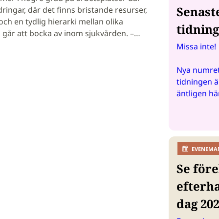
Senast
ingar, där det finns bristande resurser,
ch en tydlig hierarki mellan olika
tidnin
ta går att bocka av inom sjukvården. –…
Missa inte!
Nya numret
tidningen ä
äntligen hä
EVENEMA
Se före
efterh
dag 20