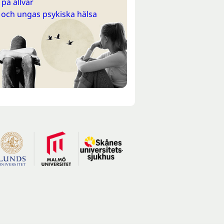
på allvar
 och ungas psykiska hälsa