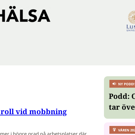
NY PODD!
Podd: 
tar öv
n roll vid mobbning
VÅREN 20
r i högre grad på arbetsplatser där