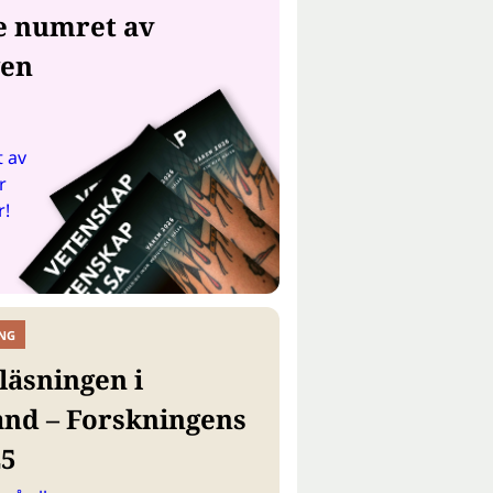
e numret av
gen
 av
r
r!
NG
läsningen i
and – Forskningens
25