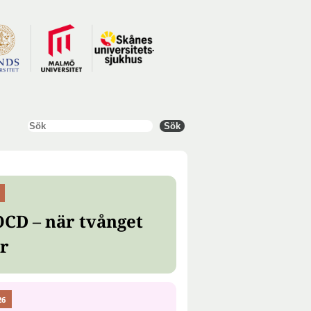
Sök
Sök
OCD – när tvånget
er
26