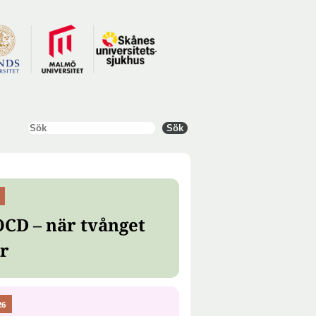
Sök
Sök
OCD – när tvånget
er
26