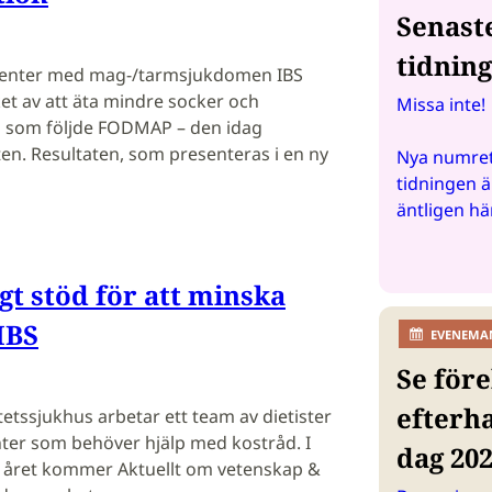
Senast
tidnin
enter med mag-/tarmsjukdomen IBS
et av att äta mindre socker och
Missa inte!
m som följde FODMAP – den idag
. Resultaten, som presenteras i en ny
Nya numret
tidningen ä
äntligen hä
igt stöd för att minska
IBS
EVENEMA
Se före
efterh
tetssjukhus arbetar ett team av dietister
enter som behöver hjälp med kostråd. I
dag 20
er året kommer Aktuellt om vetenskap &