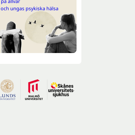
på allvar
 och ungas psykiska hälsa