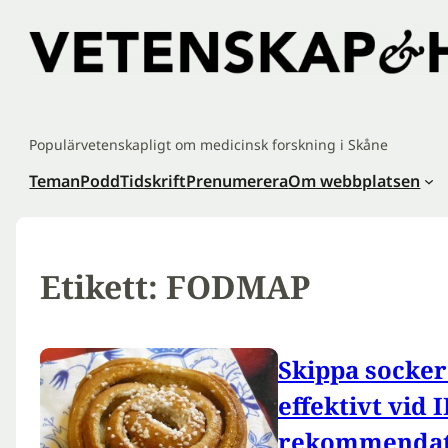
Hoppa
till
innehåll
Populärvetenskapligt om medicinsk forskning i Skåne
Teman
Podd
Tidskrift
Prenumerera
Om webbplatsen
Etikett:
FODMAP
Skippa socker 
effektivt vid
rekommendat