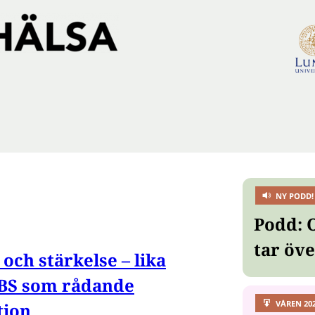
NY PODD!
Podd: 
tar öv
och stärkelse – lika
 IBS som rådande
VÅREN 20
ion