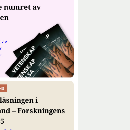
e numret av
gen
 av
r
r!
NG
läsningen i
and – Forskningens
25