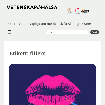
Hoppa
till
innehåll
Populärvetenskapligt om medicinsk forskning i Skåne
Sök
Sök
Etikett:
fillers