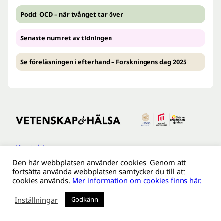
Podd: OCD – när tvånget tar över
Senaste numret av tidningen
Se föreläsningen i efterhand – Forskningens dag 2025
Kontakt
Den här webbplatsen använder cookies. Genom att
Tillgänglighetsredogöreldse
fortsätta använda webbplatsen samtycker du till att
Om webbplatsen
cookies används.
Mer information om cookies finns här.
Behandling av personuppgifter
Inställningar
Godkänn