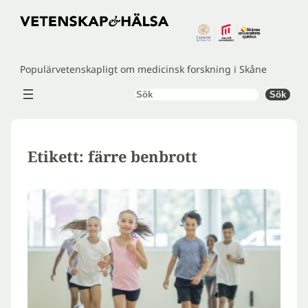
Hoppa
till
innehåll
Populärvetenskapligt om medicinsk forskning i Skåne
Sök
Sök
Etikett:
färre benbrott