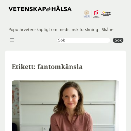
Hoppa
till
innehåll
Populärvetenskapligt om medicinsk forskning i Skåne
Sök
Sök
Etikett:
fantomkänsla