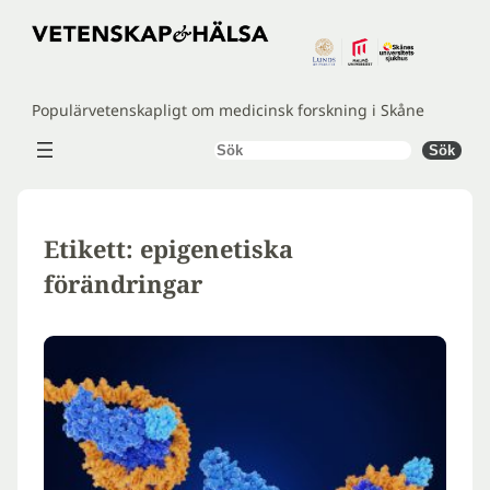
Hoppa
till
innehåll
Populärvetenskapligt om medicinsk forskning i Skåne
Sök
Sök
Etikett:
epigenetiska
förändringar