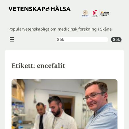
Hoppa
till
innehåll
Populärvetenskapligt om medicinsk forskning i Skåne
Sök
Sök
Etikett:
encefalit