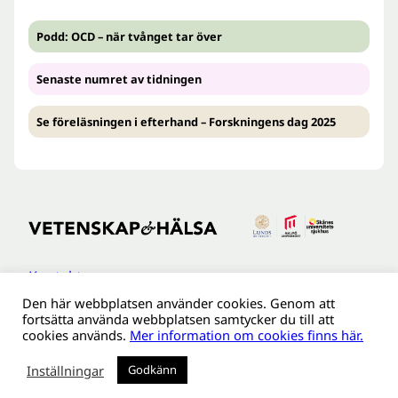
Podd: OCD – när tvånget tar över
Senaste numret av tidningen
Se föreläsningen i efterhand – Forskningens dag 2025
Kontakt
Den här webbplatsen använder cookies. Genom att
Tillgänglighetsredogöreldse
fortsätta använda webbplatsen samtycker du till att
Om webbplatsen
cookies används.
Mer information om cookies finns här.
Behandling av personuppgifter
Inställningar
Godkänn