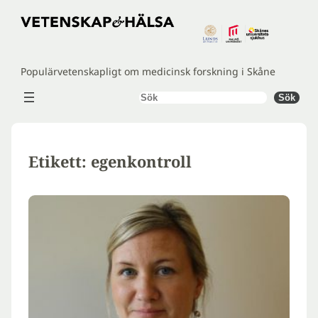
Hoppa
till
innehåll
Populärvetenskapligt om medicinsk forskning i Skåne
Sök
Sök
Etikett:
egenkontroll