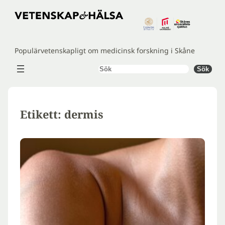
Hoppa
till
innehåll
Populärvetenskapligt om medicinsk forskning i Skåne
Sök
Sök
Etikett:
dermis