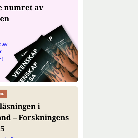
e numret av
gen
 av
r
r!
NG
läsningen i
and – Forskningens
25