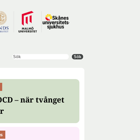
Sök
Sök
OCD – när tvånget
er
26