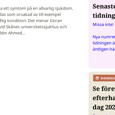
Senast
a ett symtom på en allvarlig sjukdom,
tidnin
das som orsakad av till exempel
dålig kondition. Det menar Göran
Missa inte!
vid Skånes universitetssjukhus och
eldin Ahmed…
Nya numret
tidningen ä
äntligen hä
EVENEMA
Se före
efterh
dag 20