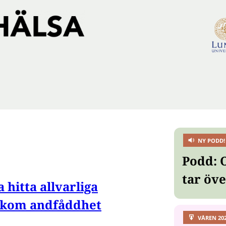
NY PODD!
Podd: 
tar öv
 hitta allvarliga
akom andfåddhet
VÅREN 20