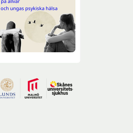
på allvar
 och ungas psykiska hälsa