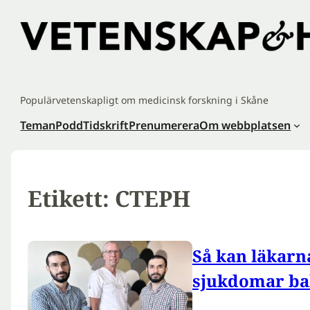
Hoppa
till
innehåll
Populärvetenskapligt om medicinsk forskning i Skåne
Teman
Podd
Tidskrift
Prenumerera
Om webbplatsen
Etikett:
CTEPH
Så kan läkarna
sjukdomar b