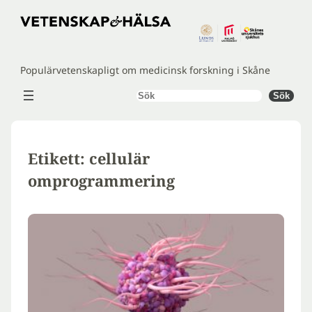
Hoppa
till
innehåll
Populärvetenskapligt om medicinsk forskning i Skåne
Sök
Sök
Etikett:
cellulär
omprogrammering