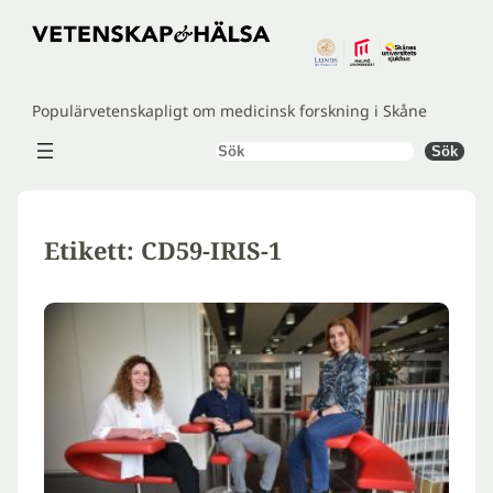
Hoppa
till
innehåll
Populärvetenskapligt om medicinsk forskning i Skåne
Sök
Sök
Etikett:
CD59-IRIS-1